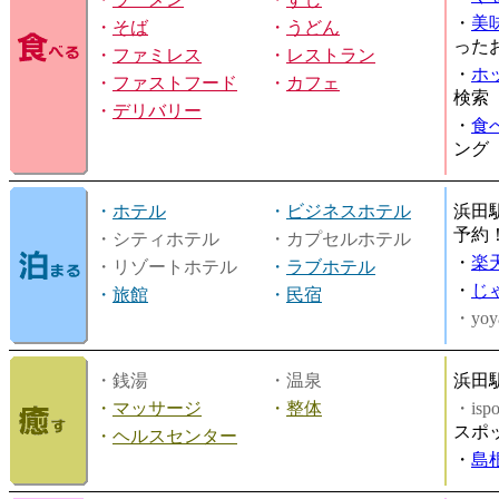
・
美
・
そば
・
うどん
った
・
ファミレス
・
レストラン
・
ホ
・
ファストフード
・
カフェ
検索
・
デリバリー
・
食
ング
・
ホテル
・
ビジネスホテル
浜田
予約
・シティホテル
・カプセルホテル
・
楽
・リゾートホテル
・
ラブホテル
・
じ
・
旅館
・
民宿
・yoy
・銭湯
・温泉
浜田
・
マッサージ
・
整体
・is
スポ
・
ヘルスセンター
・
島