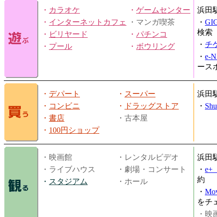
・
カラオケ
・
ゲームセンター
浜田
・
インターネットカフェ
・マンガ喫茶
・
GI
検索
・
ビリヤード
・
パチンコ
・
チ
・
プール
・
ボウリング
・
e-
ース
・
デパート
・
スーパー
浜田
・
コンビニ
・
ドラッグストア
・
Shu
・
書店
・古本屋
・
100円ショップ
・映画館
・レンタルビデオ
浜田
・ライブハウス
・劇場・コンサート
・
e
約
・
スタジアム
・ホール
・
Mov
をチ
・映画