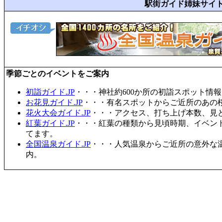
駅街ガイド姉妹サイ
季節ごとのイベントをご案内
初詣ガイド.JP
・・・神社約600か所の初詣スポット情
お花見ガイド.JP
・・・有名スポットからご近所のあの桜
花火大会ガイド.JP
・・・アクセス、打ち上げ本数、見
紅葉ガイド.JP
・・・紅葉の種類から見頃時期、イベン
てます。
全国温泉ガイド.JP
・・・人気温泉からご近所の意外な
内。