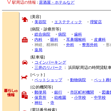
駅周辺の情報
:
居酒屋・ホテルなど
[美容]
・
美容院
・
エステティック
・
理髪店
[病院・診療所等]
・
総合病院
・
病院
・
歯科
・
内科
・
眼科
・
耳鼻咽喉科
・
皮膚科
・神経、精神科
・
外科
・
整形外科
・形
・
薬局
[駐車場]
・
コインパーキング
・
三井のリパーク
： 浜田駅周辺の時間貸駐
[ペット]
・
ペットショップ
・
動物病院
・
ペット葬
[公的機関等]
・
郵便局
・
銀行
・
市区町村機関
・
図書
・
保育所
・
幼稚園
・
小学校
・
中学校
・
神社
・
寺
[電話番号検索]