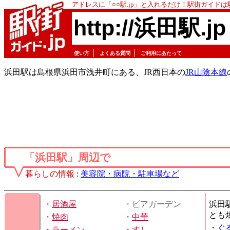
アドレスに「○○駅.jp」と入れるだけ！駅街ガイド
http://浜田駅.jp
｜
｜
使い方
よくある質問
ご利用にあたって
浜田駅は島根県浜田市浅井町にある、JR西日本の
JR山陰本線
「浜田駅」周辺で
暮らしの情報
:
美容院・病院・駐車場など
・
居酒屋
・ビアガーデン
浜田
とも
・
焼肉
・
中華
・
ぐ
・
ラーメン
・
すし