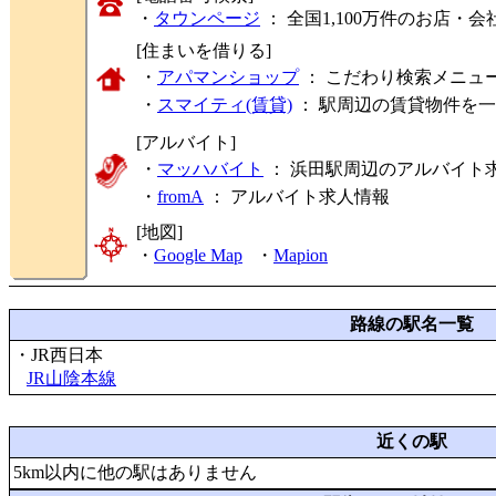
・
タウンページ
： 全国1,100万件のお店
[住まいを借りる]
・
アパマンショップ
： こだわり検索メニュ
・
スマイティ(賃貸)
： 駅周辺の賃貸物件を
[アルバイト]
・
マッハバイト
： 浜田駅周辺のアルバイト
・
fromA
：
アルバイト求人情報
[地図]
・
Google Map
・
Mapion
路線の駅名一覧
・JR西日本
JR山陰本線
近くの駅
5km以内に他の駅はありません