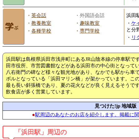
・
英会話
・外国語会話
浜田
・
教養教室
・
趣味教室
・
ケ
と分
・
各種学校
・
専門学校
・
リ
浜田駅は島根県浜田市浅井町にあるJR山陰本線の停車駅で
田市役所、市営図書館などがある浜田市の中心街となって
八右衛門の碑など様々な観光地があり、なかでも駅から車で
ボルとなっている「浜田マリン橋」が架かっています。こ
最も長い斜張橋であり、夏の花火などが良く見えるそうで
飲食店が多く営業しています。
見つけた!jp 地域版
●
駅周辺のあなたのお店を紹介します。掲載に
「浜田駅」周辺の